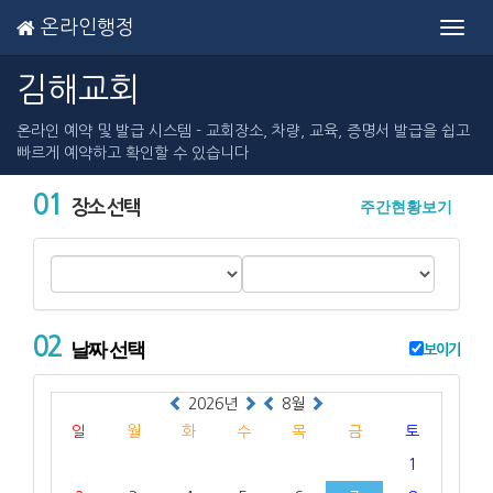
온라인행정
Toggl
navig
김해교회
온라인 예약 및 발급 시스템 - 교회장소, 차량, 교육, 증명서 발급을 쉽고
빠르게 예약하고 확인할 수 있습니다
01
주간현황보기
장소 선택
02
날짜 선택
보이기
2026년
8월
일
월
화
수
목
금
토
1